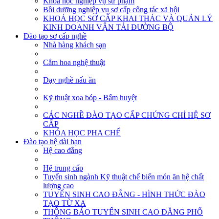
Khóa học nghiệp vụ sư phạm
Bồi dưỡng nghiệp vụ sơ cấp công tác xã hội
KHOÁ HỌC SƠ CẤP KHAI THÁC VÀ QUẢN LÝ
KINH DOANH VẬN TẢI ĐƯỜNG BỘ
Đào tạo sơ cấp nghề
Nhà hàng khách sạn
Cắm hoa nghệ thuật
Dạy nghề nấu ăn
Kỹ thuật xoa bóp - Bấm huyệt
CÁC NGHỀ ĐÀO TẠO CẤP CHỨNG CHỈ HỆ SƠ
CẤP
KHÓA HỌC PHA CHẾ
Đào tạo hệ dài hạn
Hệ cao đẳng
Hệ trung cấp
Tuyển sinh ngành Kỹ thuật chế biến món ăn hệ chất
lượng cao
TUYỂN SINH CAO ĐẲNG - HÌNH THỨC ĐÀO
TẠO TỪ XA
THÔNG BÁO TUYỂN SINH CAO ĐẲNG PHỔ