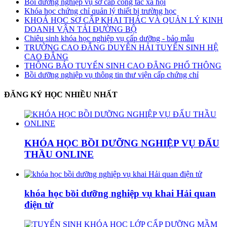
Bồi dưỡng nghiệp vụ sơ cấp công tác xã hội
Khóa học chứng chỉ quản lý thiết bị trường học
KHOÁ HỌC SƠ CẤP KHAI THÁC VÀ QUẢN LÝ KINH
DOANH VẬN TẢI ĐƯỜNG BỘ
Chiêu sinh khóa học nghiệp vụ cấp dưỡng - bảo mẫu
TRƯỜNG CAO ĐẲNG DUYÊN HẢI TUYỂN SINH HỆ
CAO ĐẲNG
THÔNG BÁO TUYỂN SINH CAO ĐẲNG PHỔ THÔNG
Bồi dưỡng nghiệp vụ thông tin thư viện cấp chứng chỉ
ĐĂNG KÝ HỌC NHIỀU NHẤT
KHÓA HỌC BỒI DƯỠNG NGHIỆP VỤ ĐẤU
THẦU ONLINE
khóa học bồi dưỡng nghiệp vụ khai Hải quan
điện tử