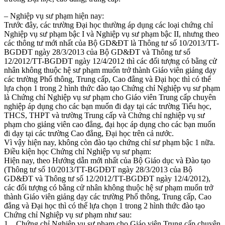
– Nghiệp vụ sư phạm hiện nay:
Trước đây, các trường Đại học thường áp dụng các loại chứng chỉ
Nghiệp vụ sư phạm bậc I và Nghiệp vụ sư phạm bậc II, nhưng theo
các thông tư mới nhất của Bộ GD&ĐT là Thông tư số 10/2013/TT-
BGDĐT ngày 28/3/2013 của Bộ GD&ĐT và Thông tư số
12/2012/TT-BGDĐT ngày 12/4/2012 thì các đối tượng có bằng cử
nhân không thuộc hệ sư phạm muốn trở thành Giáo viên giảng dạy
các trường Phổ thông, Trung cấp, Cao đẳng và Đại học thì có thể
lựa chọn 1 trong 2 hình thức đào tạo Chứng chỉ Nghiệp vụ sư phạm
là Chứng chỉ Nghiệp vụ sư phạm cho Giáo viên Trung cấp chuyên
nghiệp áp dụng cho các bạn muốn đi dạy tại các trường Tiểu học,
THCS, THPT và trường Trung cấp và Chứng chỉ nghiệp vụ sư
phạm cho giảng viên cao đẳng, đại học áp dụng cho các bạn muốn
đi dạy tại các trường Cao đẳng, Đại học trên cả nước.
Vì vậy hiện nay, không còn đào tạo chứng chỉ sư phạm bậc 1 nữa.
Điều kiện học Chứng chỉ Nghiệp vụ sư phạm:
Hiện nay, theo Hướng dẫn mới nhất của Bộ Giáo dục và Đào tạo
(Thông tư số 10/2013/TT-BGDĐT ngày 28/3/2013 của Bộ
GD&ĐT và Thông tư số 12/2012/TT-BGDĐT ngày 12/4/2012),
các đối tượng có bằng cử nhân không thuộc hệ sư phạm muốn trở
thành Giáo viên giảng dạy các trường Phổ thông, Trung cấp, Cao
đẳng và Đại học thì có thể lựa chọn 1 trong 2 hình thức đào tạo
Chứng chỉ Nghiệp vụ sư phạm như sau:
1. Chứng chỉ Nghiệp vụ sư phạm cho Giáo viên Trung cấp chuyên