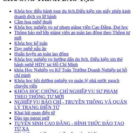
Khóa học điều hành tour du lịch.Điều kiện xin giấy phép kinh
doanh dịch vụ lữ hành
Cắm hoa nghệ thuật
Khóa học nghiệp vụ sư phạm giảng viên Cao Đẳng, Đại học
Thông báo mở lớp giảng viên an toàn lao động theo Thông tư
mới
Khóa học kế toán
Dạy nghề nấu ăn
Huấn luyện an toàn lao động
Khóa học nghiệp vụ hướng dẫn du lịch. Điều kiện xin thẻ
hành nghề HDV tại Hồ Chí Minh
khóa Học Nghiệp vụ Kế Toán Trưởng Doanh Nghiệp tại hồ
chí minh
Khóa học bồi dưỡng nghiệp vụ quản lý nhà nước ngạch
chuyên viên
KHÓA HỌC CHỨNG CHỈ NGHIỆP VỤ SƯ PHẠM
THEO THÔNG TƯ MỚI
NGHIỆP VỤ BÁO CHÍ - TRUYỀN THÔNG VÀ QUẢN
LÝ TRANG ĐIỆN TỬ
Khai hải quan điện tử
Đào tạo ngoại ngữ
TUYỂN SINH CAO ĐẲNG - HÌNH THỨC ĐÀO TẠO
TỪ XA