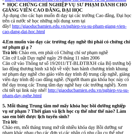
* HỌC
CHỨNG CHỈ NGHIỆP VỤ SƯ PHẠM DÀNH CHO
GIẢNG VIÊN CAO ĐẲNG, ĐẠI HỌC
Áp dụng cho các bạn muốn đi dạy tại các trường Cao đẳng, Đại học
trên cả nước sẽ học những nội dung xem tại
đây!
http://giaoducbamien.edu.vn/nghiep-vu-su-pham-giang-vien-
cao-dang-dai-hoc.html
4.Em muốn vào dạy các trường dạy nghề thì phải có chứng chỉ
sư phạm gì ạ ?
Trả lời:
Chào em, em phải có Chứng chỉ sư phạm nghề
Căn cứ Luật Dạy nghề ngày 29 tháng 11 năm 2006
Căn cứ vào Thông tư số 19/2011/TT-BLĐTBXH của Bộ trưởng bộ
lao động thương binh xã hội về việc ban hành chương trình khung
sư phạm dạy nghề cho giáo viên dạy trình độ trung cấp nghề, giảng
viên dạy trình độ cao đẳng nghề. (Người tham gia khóa học này có
thể dạy trong các Trung tâm dạy nghề hay các trường nghề). Xem
chi tiết tại link này nhé!
http://giaoducbamien.edu.vn/nghiep-vu-su-
pham-day-nghe.html
5. Mỗi tháng Trung tâm mở mấy khóa học bồi dưỡng nghiệp
vụ sư phạm ? Thời gian và lịch học cụ thể như thế nào? Làm
sao em biết được lịch tuyển sinh?
Trả lời:
Chào em, mỗi tháng trung mở rất nhiều khóa dạy Bồi dưỡng sư
phạm khác nhau cho các đơn vị,các nhân có nhu cầu cụ thể như