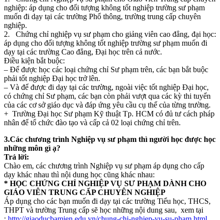
nghiệp: áp dụng cho đối tượng không tốt nghiệp trường sư phạm
muốn đi dạy tại các trường Phổ thông, trường trung cấp chuyên
nghiệp.
2. Chứng chỉ nghiệp vụ sư phạm cho giảng viên cao đẳng, đại học:
áp dụng cho đối tượng không tốt nghiệp trường sư phạm muốn đi
dạy tại các trường Cao đẳng, Đại học trên cả nước.
Điều kiện bắt buộc:
– Để được học các loại chứng chỉ Sư phạm trên, các bạn bắt buộc
phải tốt nghiệp Đại học trở lên.
– Và để được đi dạy tại các trường, ngoài việc tốt nghiệp Đại học,
có chứng chỉ Sư phạm, các bạn còn phải vượt qua các kỳ thi tuyển
của các cơ sở giáo dục và đáp ứng yêu cầu cụ thể của từng trường.
+ Trường Đại học Sư phạm Kỹ thuật Tp. HCM có đủ tư cách pháp
nhân để tổ chức đào tạo và cấp cả 02 loại chứng chỉ trên.
3.Các chương trình Nghiệp vụ sư phạm thì người học được học
những môn gì ạ?
Trả lời:
Chào em, các chương trình Nghiệp vụ sư phạm áp dụng cho cấp
dạy khác nhau thì nội dung học cũng khác nhau:
*
HỌC CHỨNG CHỈ NGHIỆP VỤ SƯ PHẠM DÀNH CHO
GIÁO VIÊN TRUNG CẤP CHUYÊN NGHIỆP
Áp dụng cho các bạn muốn đi dạy tại các trường Tiểu học, THCS,
THPT và trường Trung cấp sẽ học những nội dung sau, xem tại
:
http://giaoducbamien.edu.vn/chung-chi-nghiep-vu-su-pham.html