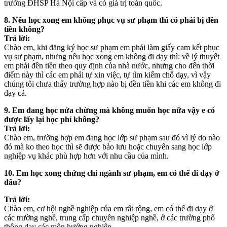
trường ĐHSP Hà Nội cấp và có giá trị toàn quốc.
8. Nếu học xong em không phục vụ sư phạm thì có phải bị đền
tiền không?
Trả lời:
Chào em, khi đăng ký học sư phạm em phải làm giấy cam kết phục
vụ sư phạm, nhưng nếu học xong em không đi dạy thì: về lý thuyết
em phải đền tiền theo quy định của nhà nước, nhưng cho đến thời
điểm này thì các em phải tự xin việc, tự tìm kiếm chỗ dạy, vì vậy
chúng tôi chưa thấy trường hợp nào bị đền tiền khi các em không đi
dạy cả.
9. Em đang học nửa chừng mà không muốn học nữa vậy e có
được lấy lại học phí không?
Trả lời:
Chào em, trường hợp em đang học lớp sư phạm sau đó vì lý do nào
đó mà ko theo học thì sẽ được bảo lưu hoặc chuyển sang học lớp
nghiệp vụ khác phù hợp hơn với nhu cầu của mình.
10. Em học xong chứng chỉ ngành sư phạm, em có thể đi dạy ở
đâu?
Trả lời:
Chào em, cơ hội nghề nghiệp của em rất rộng, em có thể đi dạy ở
các trường nghề, trung cấp chuyên nghiệp nghề, ở các trường phổ
thông dạy các môn hướng nghiệp.