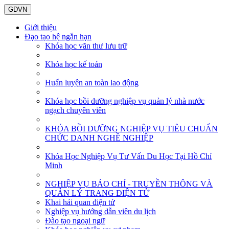
GDVN
Giới thiệu
Đạo tạo hệ ngắn hạn
Khóa học văn thư lưu trữ
Khóa học kế toán
Huấn luyện an toàn lao động
Khóa học bồi dưỡng nghiệp vụ quản lý nhà nước
ngạch chuyên viên
KHÓA BỒI DƯỠNG NGHIỆP VỤ TIÊU CHUẨN
CHỨC DANH NGHỀ NGHIỆP
Khóa Học Nghiệp Vụ Tư Vấn Du Học Tại Hồ Chí
Minh
NGHIỆP VỤ BÁO CHÍ - TRUYỀN THÔNG VÀ
QUẢN LÝ TRANG ĐIỆN TỬ
Khai hải quan điện tử
Nghiệp vụ hướng dẫn viên du lịch
Đào tạo ngoại ngữ