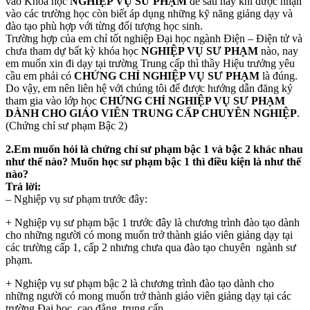
vào Khóa học
NGHIỆP VỤ SƯ PHẠM
để sau này khi được nhận
vào các trường học còn biết áp dụng những kỹ năng giảng dạy và
đào tạo phù hợp với từng đối tượng học sinh.
Trường hợp của em chỉ tốt nghiệp Đại học ngành Điện – Điện tử và
chưa tham dự bất kỳ khóa học
NGHIỆP VỤ SƯ PHẠM
nào, nay
em muốn xin đi dạy tại trường Trung cấp thì thầy Hiệu trưởng yêu
cầu em phải có
CHỨNG CHỈ NGHIỆP VỤ SƯ PHẠM
là đúng.
Do vậy, em nên liên hệ với chúng tôi để được hướng dẫn đăng ký
tham gia vào lớp học
CHỨNG CHỈ NGHIỆP VỤ SƯ PHẠM
DÀNH CHO GIÁO VIÊN TRUNG CẤP CHUYÊN NGHIỆP
.
(Chứng chỉ sư phạm Bậc 2)
2.Em muốn hỏi là chứng chỉ sư phạm bậc 1 và bậc 2 khác nhau
như thế nào? Muốn học sư phạm bậc 1 thì điều kiện là như thế
nào?
Trả lời:
– Nghiệp vụ sư phạm trước đây:
+ Nghiệp vụ sư phạm bậc 1 trước đây là chương trình đào tạo dành
cho những người có mong muốn trở thành giáo viên giảng dạy tại
các trường cấp 1, cấp 2 nhưng chưa qua đào tạo chuyên ngành sư
phạm.
+ Nghiệp vụ sư phạm bậc 2 là chương trình đào tạo dành cho
những người có mong muốn trở thành giáo viên giảng dạy tại các
trường Đại học, cao đẳng, trung cấp.