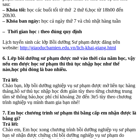
sau:
– Khóa tối:
học các buổi tối từ thứ 2 thứ 6,học từ 18h00 đến
20h30.
– Khóa ban ngày:
học cả ngày thứ 7 và chủ nhật hàng tuần
–
Thời gian học : theo đúng quy định
Lịch tuyển sinh các lớp Bồi dưỡng Sư phạm được đăng trên
website:
http://giaoducbamien.edu.vn/lich-khai-giang.html
6. Lớp bồi dưỡng sư phạm được mở vào thời của năm học, vậy
nếu em được học sư phạm thì thủ tục nhập học như thế
nào,học phí đóng là bao nhiêu.
Trả lời:
Chào bạn, lớp bồi dưỡng nghiệp vụ sư phạm được mở liên tục hàng
tháng,hồ sơ thủ tục nhập học đơn giản tùy theo từng chương trung
tâm sẽ thông báo,học phí chỉ khoảng 2tr đến 3tr5 tùy theo chương
trình nghiệp vụ mình tham gia bạn nhé!
7. Em học chương trình sư phạm thì bằng cấp em nhận được là
bằng gì?
Trả lời:
Chào em, Em học xong chương trình bồi dưỡng nghiệp vụ sư phạm
bạn sẽ nhận được chứng chỉ bồi dưỡng nghiệp vụ sư phạm do