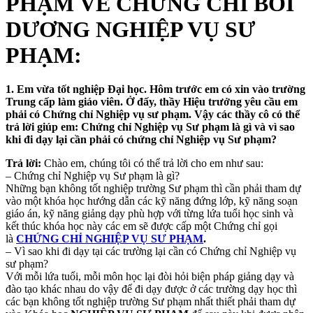
PHẠM
VỀ CHỨNG CHỈ BỒI
DƯƠNG NGHIỆP VỤ SƯ
PHẠM:
1. Em vừa tốt nghiệp Đại học. Hôm trước em có xin vào trường
Trung cấp làm giáo viên. Ở đấy, thầy Hiệu trưởng yêu cầu em
phải có Chứng chỉ Nghiệp vụ sư phạm. Vậy các thầy cô có thể
trả lời giúp em: Chứng chỉ Nghiệp vụ Sư phạm là gì và vì sao
khi đi dạy lại cần phải có chứng chỉ Nghiệp vụ Sư phạm?
Trả lời:
Chào em, chúng tôi có thể trả lời cho em như sau:
– Chứng chỉ Nghiệp vụ Sư phạm là gì?
Những bạn không tốt nghiệp trường Sư phạm thì cần phải tham dự
vào một khóa học hướng dẫn các kỹ năng đứng lớp, kỹ năng soạn
giáo án, kỹ năng giảng dạy phù hợp với từng lứa tuổi học sinh và
kết thúc khóa học này các em sẽ được cấp một Chứng chỉ gọi
là
CHỨNG CHỈ NGHIỆP VỤ SƯ PHẠM
.
– Vì sao khi đi dạy tại các trường lại cần có Chứng chỉ Nghiệp vụ
sư phạm?
Với mỗi lứa tuổi, mỗi môn học lại đòi hỏi biện pháp giảng dạy và
đào tạo khác nhau do vậy để đi dạy được ở các trường dạy học thì
các bạn không tốt nghiệp trường Sư phạm nhất thiết phải tham dự