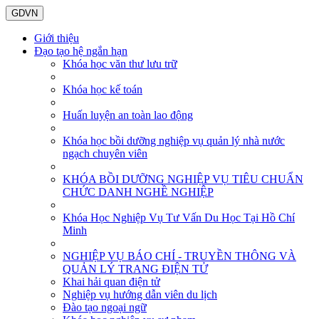
GDVN
Giới thiệu
Đạo tạo hệ ngắn hạn
Khóa học văn thư lưu trữ
Khóa học kế toán
Huấn luyện an toàn lao động
Khóa học bồi dưỡng nghiệp vụ quản lý nhà nước
ngạch chuyên viên
KHÓA BỒI DƯỠNG NGHIỆP VỤ TIÊU CHUẨN
CHỨC DANH NGHỀ NGHIỆP
Khóa Học Nghiệp Vụ Tư Vấn Du Học Tại Hồ Chí
Minh
NGHIỆP VỤ BÁO CHÍ - TRUYỀN THÔNG VÀ
QUẢN LÝ TRANG ĐIỆN TỬ
Khai hải quan điện tử
Nghiệp vụ hướng dẫn viên du lịch
Đào tạo ngoại ngữ