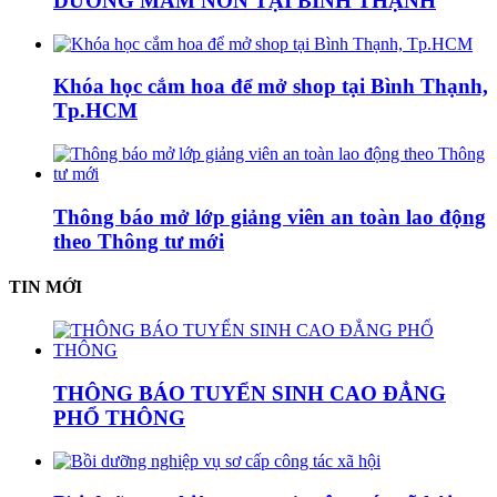
DƯỠNG MẦM NON TẠI BÌNH THẠNH
Khóa học cắm hoa để mở shop tại Bình Thạnh,
Tp.HCM
Thông báo mở lớp giảng viên an toàn lao động
theo Thông tư mới
TIN MỚI
THÔNG BÁO TUYỂN SINH CAO ĐẲNG
PHỔ THÔNG