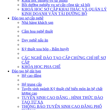
Khóa học nghiệp vụ sư phạm
Bồi dưỡng nghiệp vụ sơ cấp công tác xã hội
KHOÁ HỌC SƠ CẤP KHAI THÁC VÀ QUẢN LÝ
KINH DOANH VẬN TẢI ĐƯỜNG BỘ
Đào tạo sơ cấp nghề
Nhà hàng khách sạn
Cắm hoa nghệ thuật
Dạy nghề nấu ăn
Kỹ thuật xoa bóp - Bấm huyệt
CÁC NGHỀ ĐÀO TẠO CẤP CHỨNG CHỈ HỆ SƠ
CẤP
KHÓA HỌC PHA CHẾ
Đào tạo hệ dài hạn
Hệ cao đẳng
Hệ trung cấp
Tuyển sinh ngành Kỹ thuật chế biến món ăn hệ chất
lượng cao
TUYỂN SINH CAO ĐẲNG - HÌNH THỨC ĐÀO
TẠO TỪ XA
THÔNG BÁO TUYỂN SINH CAO ĐẲNG PHỔ