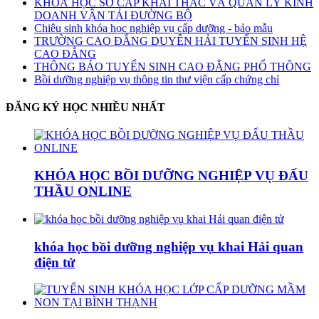
KHOÁ HỌC SƠ CẤP KHAI THÁC VÀ QUẢN LÝ KINH
DOANH VẬN TẢI ĐƯỜNG BỘ
Chiêu sinh khóa học nghiệp vụ cấp dưỡng - bảo mẫu
TRƯỜNG CAO ĐẲNG DUYÊN HẢI TUYỂN SINH HỆ
CAO ĐẲNG
THÔNG BÁO TUYỂN SINH CAO ĐẲNG PHỔ THÔNG
Bồi dưỡng nghiệp vụ thông tin thư viện cấp chứng chỉ
ĐĂNG KÝ HỌC NHIỀU NHẤT
KHÓA HỌC BỒI DƯỠNG NGHIỆP VỤ ĐẤU
THẦU ONLINE
khóa học bồi dưỡng nghiệp vụ khai Hải quan
điện tử