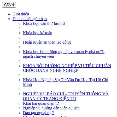
GDVN
Giới thiệu
Đạo tạo hệ ngắn hạn
Khóa học văn thư lưu trữ
Khóa học kế toán
Huấn luyện an toàn lao động
Khóa học bồi dưỡng nghiệp vụ quản lý nhà nước
ngạch chuyên viên
KHÓA BỒI DƯỠNG NGHIỆP VỤ TIÊU CHUẨN
CHỨC DANH NGHỀ NGHIỆP
Khóa Học Nghiệp Vụ Tư Vấn Du Học Tại Hồ Chí
Minh
NGHIỆP VỤ BÁO CHÍ - TRUYỀN THÔNG VÀ
QUẢN LÝ TRANG ĐIỆN TỬ
Khai hải quan điện tử
Nghiệp vụ hướng dẫn viên du lịch
Đào tạo ngoại ngữ