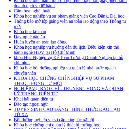
Khóa học điều hành tour du lịch.Điều kiện xin giấy phép kinh
doanh dịch vụ lữ hành
Cắm hoa nghệ thuật
Khóa học nghiệp vụ sư phạm giảng viên Cao Đẳng, Đại học
Thông báo mở lớp giảng viên an toàn lao động theo Thông tư
mới
Khóa học kế toán
Dạy nghề nấu ăn
Huấn luyện an toàn lao động
Khóa học nghiệp vụ hướng dẫn du lịch. Điều kiện xin thẻ
hành nghề HDV tại Hồ Chí Minh
khóa Học Nghiệp vụ Kế Toán Trưởng Doanh Nghiệp tại hồ
chí minh
Khóa học bồi dưỡng nghiệp vụ quản lý nhà nước ngạch
chuyên viên
KHÓA HỌC CHỨNG CHỈ NGHIỆP VỤ SƯ PHẠM
THEO THÔNG TƯ MỚI
NGHIỆP VỤ BÁO CHÍ - TRUYỀN THÔNG VÀ QUẢN
LÝ TRANG ĐIỆN TỬ
Khai hải quan điện tử
Đào tạo ngoại ngữ
TUYỂN SINH CAO ĐẲNG - HÌNH THỨC ĐÀO TẠO
TỪ XA
Bồi dưỡng nghiệp vụ sơ cấp công tác xã hội
Khóa học chứng chỉ quản lý thiết bị trường học