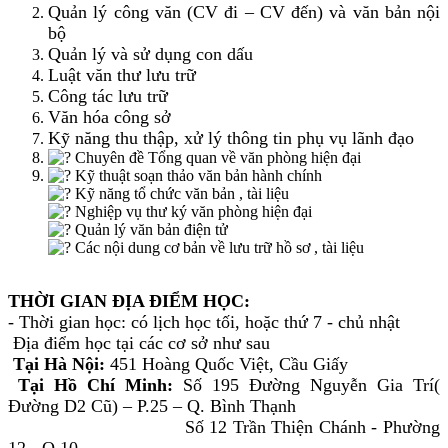
Quản lý công văn (CV đi – CV đến) và văn bản nội
bộ
Quản lý và sử dụng con dấu
Luật văn thư lưu trữ
Công tác lưu trữ
Văn hóa công sở
Kỹ năng thu thập, xử lý thông tin phụ vụ lãnh đạo
Chuyên đề Tổng quan về văn phòng hiện đại
Kỹ thuật soạn thảo văn bản hành chính
Kỹ năng tổ chức văn bản , tài liệu
Nghiệp vụ thư ký văn phòng hiện đại
Quản lý văn bản điện tử
Các nội dung cơ bản về lưu trữ hồ sơ , tài liệu
THỜI GIAN ĐỊA ĐIỂM HỌC:
- Thời gian học: có lịch học tối, hoặc thứ 7 - chủ nhật
Địa điểm học tại các cơ sở như sau
Tại Hà Nội:
451 Hoàng Quốc Việt, Cầu Giấy
Tại Hồ Chí Minh:
Số 195 Đường Nguyễn Gia Trí(
Đường D2 Cũ) – P.25 – Q. Bình Thạnh
Số 12 Trần Thiện Chánh - Phường
12 - Q.10