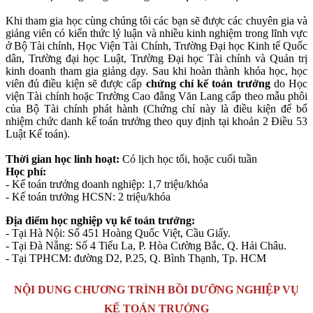
Khi tham gia học cùng chúng tôi các bạn sẽ được các chuyên gia và
giảng viên có kiến thức lý luận và nhiều kinh nghiệm trong lĩnh vực
ở Bộ Tài chính, Học Viện Tài Chính, Trường Đại học Kinh tế Quốc
dân, Trường đại học Luật, Trường Đại học Tài chính và Quản trị
kinh doanh tham gia giảng dạy. Sau khi hoàn thành khóa học, học
viên đủ điều kiện sẽ được cấp
chứng chỉ kế toán trưởng
do Học
viện Tài chính hoặc Trường Cao đẳng Văn Lang cấp theo mẫu phôi
của Bộ Tài chính phát hành (Chứng chỉ này là điều kiện để bổ
nhiệm chức danh kế toán trưởng theo quy định tại khoản 2 Điều 53
Luật Kế toán).
Thời gian học linh hoạt:
Có lịch học tối, hoặc cuối tuần
Học phí:
- Kế toán trưởng doanh nghiệp: 1,7 triệu/khóa
- Kế toán trưởng HCSN: 2 triệu/khóa
Địa điểm học nghiệp vụ kế toán trưởng:
- Tại Hà Nội: Số 451 Hoàng Quốc Việt, Cầu Giấy.
- Tại Đà Nẵng: Số 4 Tiểu La, P. Hòa Cường Bắc, Q. Hải Châu.
- Tại TPHCM: đường D2, P.25, Q. Bình Thạnh, Tp. HCM
NỘI DUNG CHƯƠNG TRÌNH BỒI DƯỠNG NGHIỆP VỤ
KẾ TOÁN TRƯỞNG