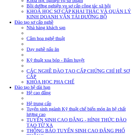
Khóa học nghiệp vụ sư phạm
Bồi dưỡng nghiệp vụ sơ cấp công tác xã hội
KHOÁ HỌC SƠ CẤP KHAI THÁC VÀ QUẢN LÝ
KINH DOANH VẬN TẢI ĐƯỜNG BỘ
Đào tạo sơ cấp nghề
Nhà hàng khách sạn
Cắm hoa nghệ thuật
Dạy nghề nấu ăn
Kỹ thuật xoa bóp - Bấm huyệt
CÁC NGHỀ ĐÀO TẠO CẤP CHỨNG CHỈ HỆ SƠ
CẤP
KHÓA HỌC PHA CHẾ
Đào tạo hệ dài hạn
Hệ cao đẳng
Hệ trung cấp
Tuyển sinh ngành Kỹ thuật chế biến món ăn hệ chất
lượng cao
TUYỂN SINH CAO ĐẲNG - HÌNH THỨC ĐÀO
TẠO TỪ XA
THÔNG BÁO TUYỂN SINH CAO ĐẲNG PHỔ