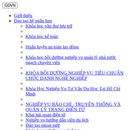
GDVN
Giới thiệu
Đạo tạo hệ ngắn hạn
Khóa học văn thư lưu trữ
Khóa học kế toán
Huấn luyện an toàn lao động
Khóa học bồi dưỡng nghiệp vụ quản lý nhà nước
ngạch chuyên viên
KHÓA BỒI DƯỠNG NGHIỆP VỤ TIÊU CHUẨN
CHỨC DANH NGHỀ NGHIỆP
Khóa Học Nghiệp Vụ Tư Vấn Du Học Tại Hồ Chí
Minh
NGHIỆP VỤ BÁO CHÍ - TRUYỀN THÔNG VÀ
QUẢN LÝ TRANG ĐIỆN TỬ
Khai hải quan điện tử
Nghiệp vụ hướng dẫn viên du lịch
Đào tạo ngoại ngữ