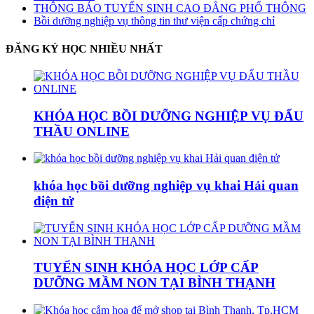
THÔNG BÁO TUYỂN SINH CAO ĐẲNG PHỔ THÔNG
Bồi dưỡng nghiệp vụ thông tin thư viện cấp chứng chỉ
ĐĂNG KÝ HỌC NHIỀU NHẤT
KHÓA HỌC BỒI DƯỠNG NGHIỆP VỤ ĐẤU
THẦU ONLINE
khóa học bồi dưỡng nghiệp vụ khai Hải quan
điện tử
TUYỂN SINH KHÓA HỌC LỚP CẤP
DƯỠNG MẦM NON TẠI BÌNH THẠNH