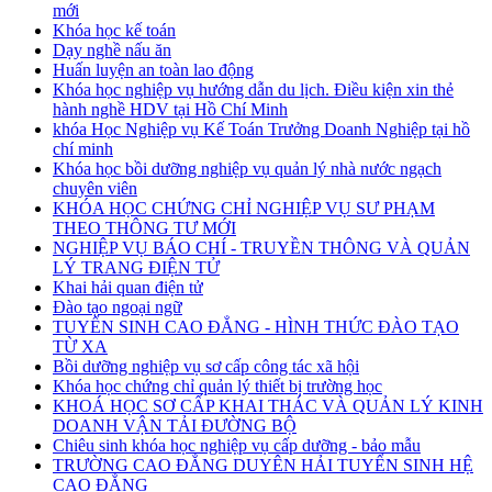
mới
Khóa học kế toán
Dạy nghề nấu ăn
Huấn luyện an toàn lao động
Khóa học nghiệp vụ hướng dẫn du lịch. Điều kiện xin thẻ
hành nghề HDV tại Hồ Chí Minh
khóa Học Nghiệp vụ Kế Toán Trưởng Doanh Nghiệp tại hồ
chí minh
Khóa học bồi dưỡng nghiệp vụ quản lý nhà nước ngạch
chuyên viên
KHÓA HỌC CHỨNG CHỈ NGHIỆP VỤ SƯ PHẠM
THEO THÔNG TƯ MỚI
NGHIỆP VỤ BÁO CHÍ - TRUYỀN THÔNG VÀ QUẢN
LÝ TRANG ĐIỆN TỬ
Khai hải quan điện tử
Đào tạo ngoại ngữ
TUYỂN SINH CAO ĐẲNG - HÌNH THỨC ĐÀO TẠO
TỪ XA
Bồi dưỡng nghiệp vụ sơ cấp công tác xã hội
Khóa học chứng chỉ quản lý thiết bị trường học
KHOÁ HỌC SƠ CẤP KHAI THÁC VÀ QUẢN LÝ KINH
DOANH VẬN TẢI ĐƯỜNG BỘ
Chiêu sinh khóa học nghiệp vụ cấp dưỡng - bảo mẫu
TRƯỜNG CAO ĐẲNG DUYÊN HẢI TUYỂN SINH HỆ
CAO ĐẲNG